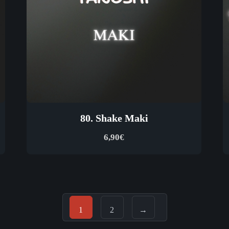
80. Shake Maki
6,90
€
1
2
→