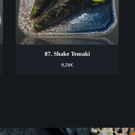
87. Shake Temaki
9,50
€