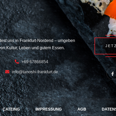
dest uns in Frankfurt-Nordend – umgeben
JET
von Kultur, Leben und gutem Essen.
+69 67866854
info@tanoshi-frankfurt.de
CATEING
IMPRESSUNG
AGB
DATEN