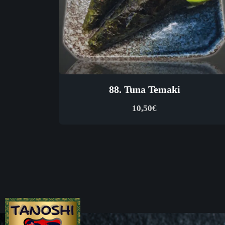
88. Tuna Temaki
10,50
€