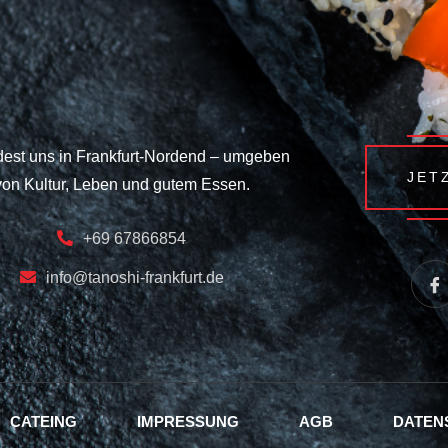
dest uns in Frankfurt-Nordend – umgeben
JET
von Kultur, Leben und gutem Essen.
+69 67866854
info@tanoshi-frankfurt.de
CATEING
IMPRESSUNG
AGB
DATEN