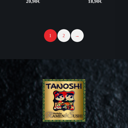
20,90
€
18,90
€
1
2
→