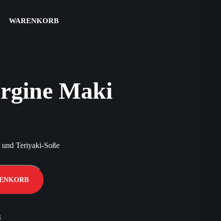
WARENKORB
ergine Maki
 und Teriyaki-Soße
RENKORB
3