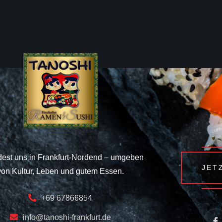
dest uns in Frankfurt-Nordend – umgeben
JET
von Kultur, Leben und gutem Essen.
+69 67866854
info@tanoshi-frankfurt.de