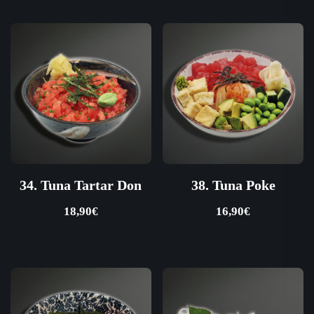
34. Tuna Tartar Don
38. Tuna Poke
18,90
€
16,90
€