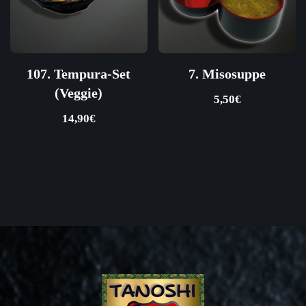
107. Tempura-Set
7. Misosuppe
(Veggie)
5,50
€
14,90
€