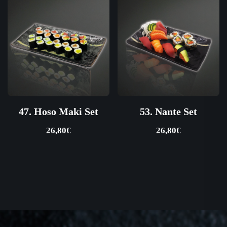
47. Hoso Maki Set
53. Nante Set
26,80
€
26,80
€