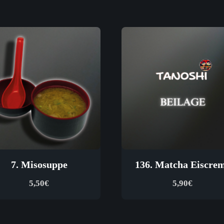
7. Misosuppe
136. Matcha Eiscre
5,50
€
5,90
€