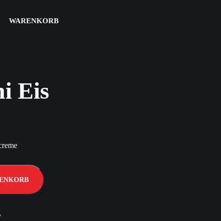
WARENKORB
i Eis
screme
RENKORB
7