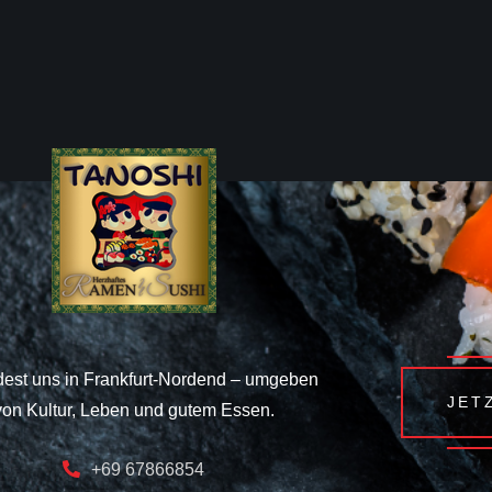
dest uns in Frankfurt-Nordend – umgeben
JET
von Kultur, Leben und gutem Essen.
+69 67866854